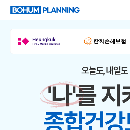
오늘도, 내일도
'나'를 
종합건강