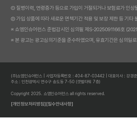
① 질병이력, 연령증가 등으로 가입이 거절되거나 보험료가 인상될
② 가입 상품에 따라 새로운 면책기간 적용 및 보장 제한 등 기타
※ 쇼엠인슈어런스 준법감시인 심의필 제S-2025091166호 (2025.09
※ 본 광고는 광고심의기준을 준수하였으며, 유효기간은 심의일로
(주)쇼엠인슈어런스 | 사업자등록번호 : 404-87-03442 | 대표이사 : 강경
주소 : 인천광역시 연수구 송도동 7-50 (갯벌타워 7층)
Copyright 2025. 쇼엠인슈어런스 all rights reserved.
[개인정보처리방침]
[필수안내사항]