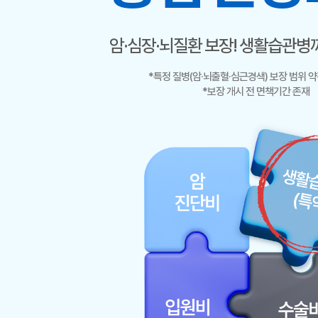
암·심장·뇌질환 보장! 생활습관병
*특정 질병(암·뇌출혈·심근경색) 보장 범위 약
*보장 개시 전 면책기간 존재