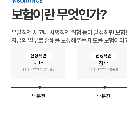
INSURANCE
보험이란 무엇인가?
우발적인 사고나 치명적인 위험 등이 발생하면 보험
자금의 일부로 손해를 보상해주는 제도를 보험이라고
신청확인
신청확인
정**
장**
8
010-****-8966
010-****-7
**분전
**분전